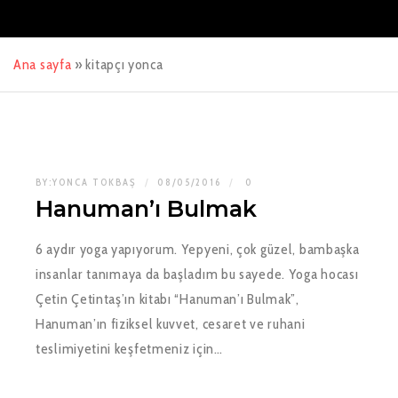
Ana sayfa
»
kitapçı yonca
BY:
YONCA TOKBAŞ
08/05/2016
0
Hanuman’ı Bulmak
6 aydır yoga yapıyorum. Yepyeni, çok güzel, bambaşka
insanlar tanımaya da başladım bu sayede. Yoga hocası
Çetin Çetintaş’ın kitabı “Hanuman’ı Bulmak”,
Hanuman’ın fiziksel kuvvet, cesaret ve ruhani
teslimiyetini keşfetmeniz için…