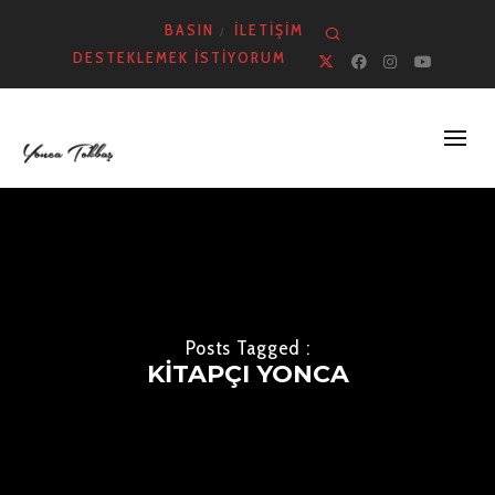
BASIN
İLETIŞIM
Search
DESTEKLEMEK İSTIYORUM
X
Facebook
Instagr
YouT
Posts Tagged :
KITAPÇI YONCA